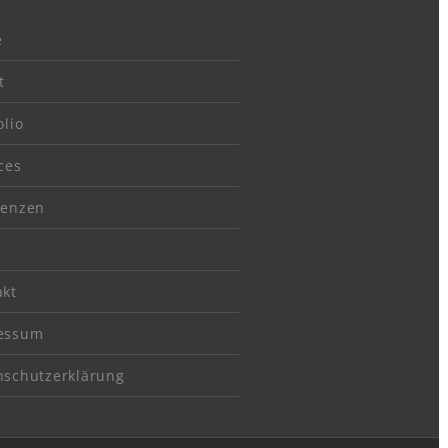
e
t
olio
ces
renzen
akt
essum
nschutzerklärung